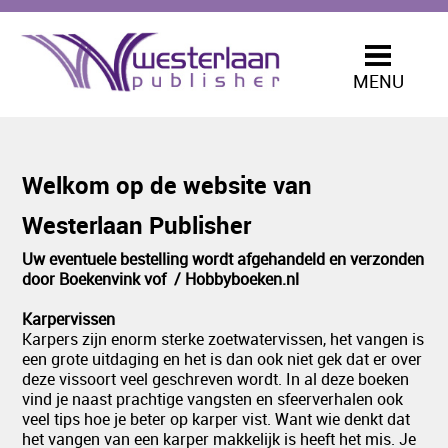
Karpervissen
Vliegvissen
Roofvissen
MENU
Vegetatie
Studie boeken
Contact
Welkom op de website van
Westerlaan Publisher
Uw eventuele bestelling wordt afgehandeld en verzonden
door Boekenvink vof / Hobbyboeken.nl
Karpervissen
Karpers zijn enorm sterke zoetwatervissen, het vangen is
een grote uitdaging en het is dan ook niet gek dat er over
deze vissoort veel geschreven wordt. In al deze boeken
vind je naast prachtige vangsten en sfeerverhalen ook
veel tips hoe je beter op karper vist. Want wie denkt dat
het vangen van een karper makkelijk is heeft het mis. Je